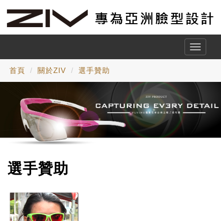
Toggle
naviga
首頁
關於ZIV
選手贊助
選手贊助