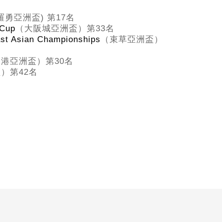
羅勇亞洲盃
)
第
17
名
 Cup
（大阪城亞洲盃）第
33
名
ast Asian Championships
（束草亞洲盃）
香港亞洲盃）第
30
名
盃）第
42
名