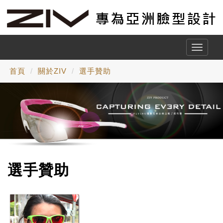
Toggle
naviga
首頁
關於ZIV
選手贊助
選手贊助