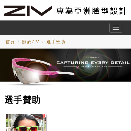
Toggle
naviga
首頁
關於ZIV
選手贊助
選手贊助