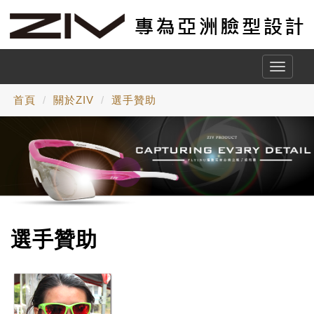
Toggle
naviga
首頁
關於ZIV
選手贊助
選手贊助