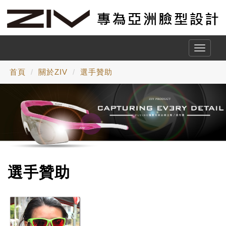
Toggle
naviga
首頁
關於ZIV
選手贊助
選手贊助