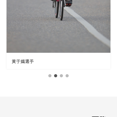
黃于嫣選手