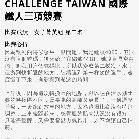
CHALLENGE TAIWAN 國際
鐵人三項競賽
比賽成績：女子菁英組 第二名
比賽心得：
因為報到的時候發生一點問題，我是編號4025，但缺
沒有這個號碼，後來給了我編號4418，她說這是空白
的，
叫我用這個號碼比，所以我變成第二梯次下水，
但游到快折返的地方，
陸續遇到第一梯次的選手，速
度慢了下來，
有影響到游泳的時間。
上岸後，
因為這次轉換區的地點，
跟以往在活水湖比
賽的轉換區不同，
需要跑的距離又更長了，
一邊調整
呼吸，一邊跑到放車的地方，
因為這場比賽沒有特別
調整，
上車後踩起來，感覺腿的肌肉狀況沒有很好，
只能盡量踩，又需要留點力氣跑步，才不會讓自己抽
筋
。