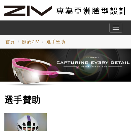
Toggle
naviga
首頁
關於ZIV
選手贊助
選手贊助