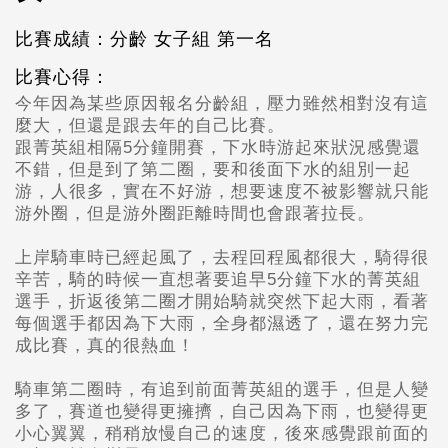
比賽成績：分齡 女子組 第一名
比賽心得：
今年因為某些原因報名分齡組，壓力雖然相對沒有這
麼大，
但還是跟去年的自己比賽。
跟菁英組相隔5
分鐘開賽，
下水時游起來狀況感覺還
不錯，
但是到了第二圈，要和後面下水的組別一起
游，人很多，實在不好游，
想要速度不被影響就只能
游外圈，但是游外圈距離時間也會跟著拉長。
上岸騎車時已經起風了，去程回程風都很大，騎得很
辛苦，
騎的時候一直想著要追早5
分鐘下水的菁英組
選手，
折返後第二圈才開始騎就突然下起大雨，看著
每個選手都因為下大雨，
全身都濕透了，還在努力完
成比賽，真的很熱血！
騎車第二圈時，有追到前面菁英組的選手，
但是人變
多了，賽道也變得更擁擠，自己因為下雨，也變得更
小心翼翼，
稍稍放慢自己的速度，後來感覺跟前面的