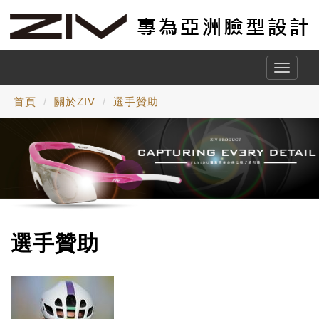
Toggle
naviga
首頁
關於ZIV
選手贊助
選手贊助