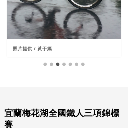
照片提供 / 黃于嫣
宜蘭梅花湖全國鐵人三項錦標
賽