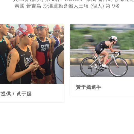
泰國 普吉島 沙灘運動會鐵人三項 (個人) 第 9名
照片提供 / 黃于嫣