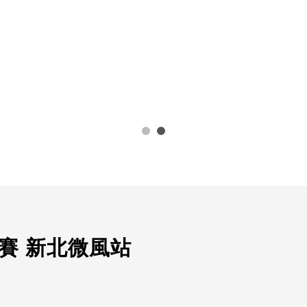
提供 / 黃于嫣
項賽 新北微風站