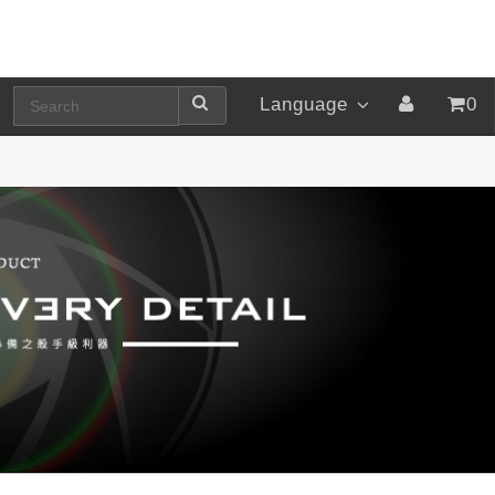
Language
0