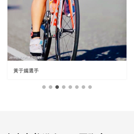
黃于嫣選手