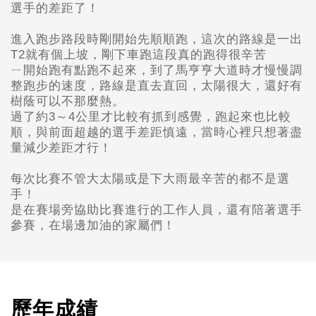
選手的差距了！
進入跑步路段時剛開始先順順跑，
這次的路線是一出
T2
就有個上坡，
剛下車跑這段真的跑得很辛苦
ㄧ開始跑有點跑不起來，
到了馬亨亨大道時才慢慢調
整跑步的速度，
路線是直去直回，太陽很大，還好有
樹蔭可以不那麼熱。
過了約3
～4公里才比較有抓到感覺，
跑起來也比較
順，與前面超越的選手差距慎遠，
當時心裡只想著盡
量減少差距才行！
每次比賽不管大太陽或是下大雨最辛苦的都不是選
手！
是在賽場旁協助比賽進行的工作人員，
還有陪著選手
參賽，在場邊加油的家屬們！
歷年成績