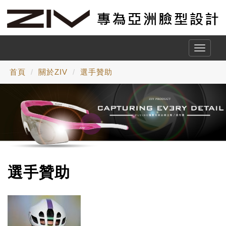
Toggle
naviga
首頁
關於ZIV
選手贊助
選手贊助