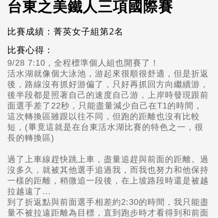
台東之美鐵人三項國際賽
比賽成績：菁英女子組第2名
比賽心得：
9/28 7:10
，全程標準個人組也開賽了！
活水湖就像個大泳池，游起來很順很舒適，
但是折返
後，路線沒有抓好游偏了，只好再抓回方向繼續游，
後半段都是照著自己的速度自己游，上岸時發現跟前
面選手差了22秒，
只能盡量減少自己在T1
的時間，
這次轉換區雖跟以往不同，
但跑的距離也沒有比較
短，
(
畢竟這就是在台東活水湖比賽的特色之一，很
長的轉換區)
過了上車線趕快跳上車，盡量追趕與前面的距離。
過
沒多久，就被其他選手追過我，而我也努力和他保持
一樣的距離，
稍微追一段後，在上坡路段時還是被越
拉越遠了...
到了折返點與前面選手相差約2:30
的時間，
我只能盡
量不被拉遠距離為目標，
直到跑步時才看得到和前面