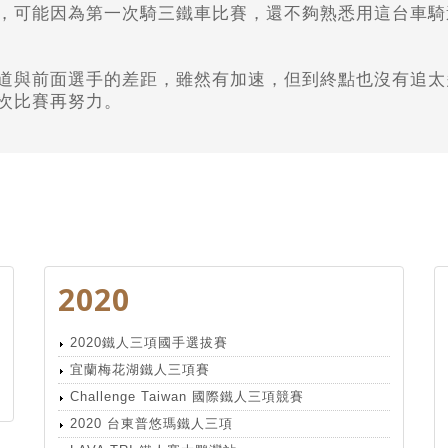
，
可能因為第一次騎三鐵車比賽，還不夠熟悉用這台車騎
道與前面選手的差距，
雖然有加速，但到終點也沒有追太
次比賽再努力。
2020
2020鐵人三項國手選拔賽
宜蘭梅花湖鐵人三項賽
Challenge Taiwan 國際鐵人三項競賽
2020 台東普悠瑪鐵人三項