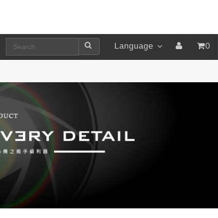
Language
0