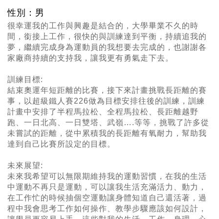
性別：男
很幸運我的工作與興趣是結合的，大學畢業不久的時
間，銜接上工作，很快的與訓練達到平衡，持續追我的
夢，繼續完成身為運動員的我想要去完成的，也謝謝各
家廠商持續的支持我，讓我更有勇氣走下去。
訓練目標:
結束奧運年短距離的比賽，接下來計畫挑戰長距離的賽
事，以超級鐵人賽226做為目標安排往後的訓練，訓練
計畫中安排了半程馬拉松、全程馬拉松、長距離越野
跑、一日北高、一日雙塔、武嶺….等等，挑戰了許多從
未嘗試的距離，從中累積我的長距離有氧耐力，幫助我
達到自己比賽所設定的目標。
未來展望:
未來我希望可以無限期維持我的運動習慣，在我的生活
中運動不再只是運動，可以讓我生活充滿活力、動力，
在工作忙的時候抽個空運動讓身體知道自己還活著，過
程中我會思考工作如何操作、教學步驟應該如何設計，