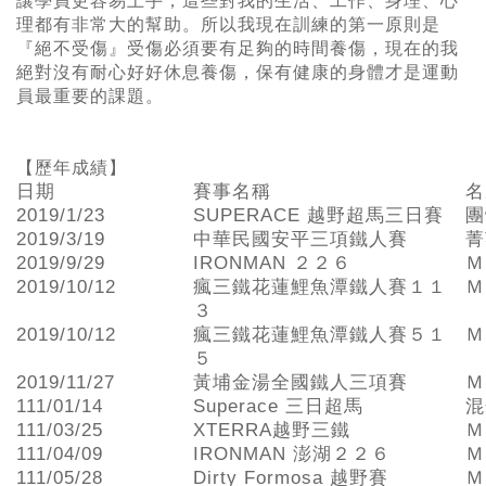
讓學員更容易上手，這些對我的生活、工作、身理、心
理都有非常大的幫助。所以我現在訓練的第一原則是
『絕不受傷』受傷必須要有足夠的時間養傷，現在的我
絕對沒有耐心好好休息養傷，保有健康的身體才是運動
員最重要的課題。
【歷年成績】
日期
賽事名稱
名
2019/1/23
SUPERACE 越野超馬三日賽
團
2019/3/19
中華民國安平三項鐵人賽
菁
2019/9/29
IRONMAN ２２６
Ｍ
2019/10/12
瘋三鐵花蓮鯉魚潭鐵人賽１１
Ｍ
３
2019/10/12
瘋三鐵花蓮鯉魚潭鐵人賽５１
Ｍ
５
2019/11/27
黃埔金湯全國鐵人三項賽
Ｍ
111/01/14
Superace 三日超馬
混
111/03/25
XTERRA越野三鐵
Ｍ
111/04/09
IRONMAN 澎湖２２６
Ｍ
111/05/28
Dirty Formosa 越野賽
Ｍ