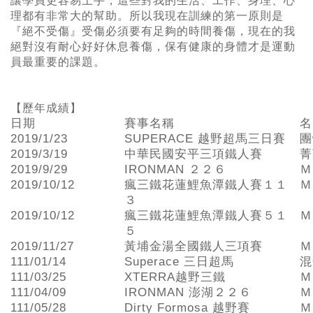
讓學員更容易上手，這些對我的生活、工作、身理、心
理都有非常大的幫助。所以我現在訓練的第一原則是
『絕不受傷』受傷必須要有足夠的時間養傷，現在的我
絕對沒有耐心好好休息養傷，保有健康的身體才是運動
員最重要的課題。
【歷年成績】
日期
賽事名稱
名
2019/1/23
SUPERACE 越野超馬三日賽
團
2019/3/19
中華民國安平三項鐵人賽
菁
2019/9/29
IRONMAN ２２６
Ｍ
2019/10/12
瘋三鐵花蓮鯉魚潭鐵人賽１１
Ｍ
３
2019/10/12
瘋三鐵花蓮鯉魚潭鐵人賽５１
Ｍ
５
2019/11/27
黃埔金湯全國鐵人三項賽
Ｍ
111/01/14
Superace 三日超馬
混
111/03/25
XTERRA越野三鐵
Ｍ
111/04/09
IRONMAN 澎湖２２６
Ｍ
111/05/28
Dirty Formosa 越野賽
Ｍ