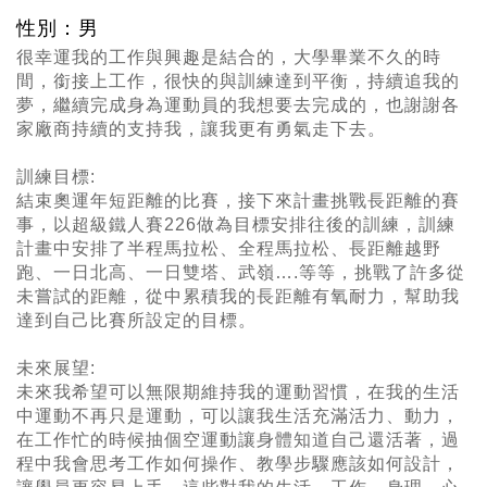
性別：男
很幸運我的工作與興趣是結合的，大學畢業不久的時
間，銜接上工作，很快的與訓練達到平衡，持續追我的
夢，繼續完成身為運動員的我想要去完成的，也謝謝各
家廠商持續的支持我，讓我更有勇氣走下去。
訓練目標:
結束奧運年短距離的比賽，接下來計畫挑戰長距離的賽
事，以超級鐵人賽226做為目標安排往後的訓練，訓練
計畫中安排了半程馬拉松、全程馬拉松、長距離越野
跑、一日北高、一日雙塔、武嶺….等等，挑戰了許多從
未嘗試的距離，從中累積我的長距離有氧耐力，幫助我
達到自己比賽所設定的目標。
未來展望:
未來我希望可以無限期維持我的運動習慣，在我的生活
中運動不再只是運動，可以讓我生活充滿活力、動力，
在工作忙的時候抽個空運動讓身體知道自己還活著，過
程中我會思考工作如何操作、教學步驟應該如何設計，