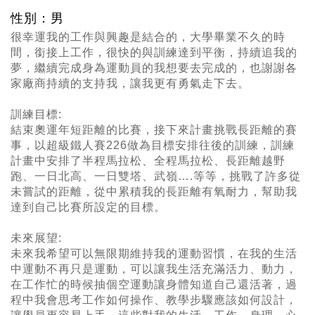
性別：男
很幸運我的工作與興趣是結合的，大學畢業不久的時
間，銜接上工作，很快的與訓練達到平衡，持續追我的
夢，繼續完成身為運動員的我想要去完成的，也謝謝各
家廠商持續的支持我，讓我更有勇氣走下去。
訓練目標:
結束奧運年短距離的比賽，接下來計畫挑戰長距離的賽
事，以超級鐵人賽226做為目標安排往後的訓練，訓練
計畫中安排了半程馬拉松、全程馬拉松、長距離越野
跑、一日北高、一日雙塔、武嶺….等等，挑戰了許多從
未嘗試的距離，從中累積我的長距離有氧耐力，幫助我
達到自己比賽所設定的目標。
未來展望:
未來我希望可以無限期維持我的運動習慣，在我的生活
中運動不再只是運動，可以讓我生活充滿活力、動力，
在工作忙的時候抽個空運動讓身體知道自己還活著，過
程中我會思考工作如何操作、教學步驟應該如何設計，