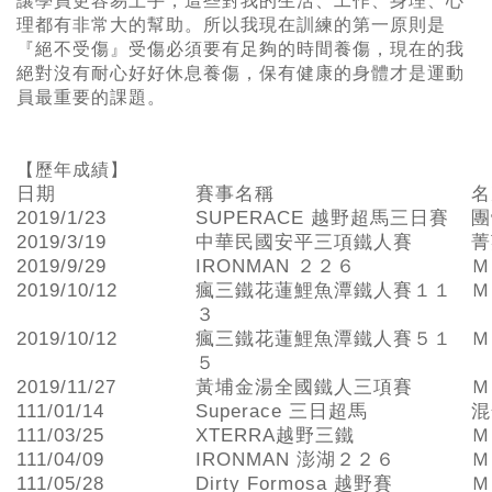
讓學員更容易上手，這些對我的生活、工作、身理、心
理都有非常大的幫助。所以我現在訓練的第一原則是
『絕不受傷』受傷必須要有足夠的時間養傷，現在的我
絕對沒有耐心好好休息養傷，保有健康的身體才是運動
員最重要的課題。
【歷年成績】
日期
賽事名稱
名
2019/1/23
SUPERACE 越野超馬三日賽
團
2019/3/19
中華民國安平三項鐵人賽
菁
2019/9/29
IRONMAN ２２６
Ｍ
2019/10/12
瘋三鐵花蓮鯉魚潭鐵人賽１１
Ｍ
３
2019/10/12
瘋三鐵花蓮鯉魚潭鐵人賽５１
Ｍ
５
2019/11/27
黃埔金湯全國鐵人三項賽
Ｍ
111/01/14
Superace 三日超馬
混
111/03/25
XTERRA越野三鐵
Ｍ
111/04/09
IRONMAN 澎湖２２６
Ｍ
111/05/28
Dirty Formosa 越野賽
Ｍ