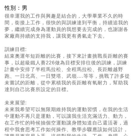
性別：男
很幸運我的工作與興趣是結合的，大學畢業不久的時
間，銜接上工作，很快的與訓練達到平衡，持續追我的
夢，繼續完成身為運動員的我想要去完成的，也謝謝各
家廠商持續的支持我，讓我更有勇氣走下去。
訓練目標:
結束奧運年短距離的比賽，接下來計畫挑戰長距離的賽
事，以超級鐵人賽226做為目標安排往後的訓練，訓練
計畫中安排了半程馬拉松、全程馬拉松、長距離越野
跑、一日北高、一日雙塔、武嶺….等等，挑戰了許多從
未嘗試的距離，從中累積我的長距離有氧耐力，幫助我
達到自己比賽所設定的目標。
未來展望:
未來我希望可以無限期維持我的運動習慣，在我的生活
中運動不再只是運動，可以讓我生活充滿活力、動力，
在工作忙的時候抽個空運動讓身體知道自己還活著，過
程中我會思考工作如何操作、教學步驟應該如何設計，