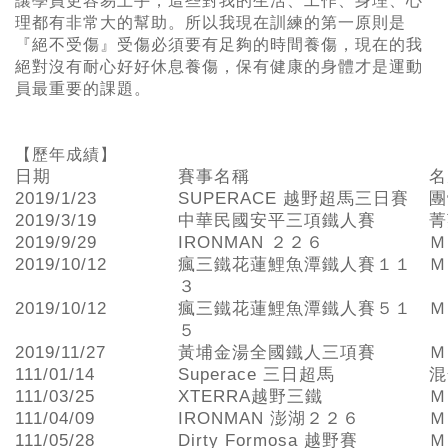
讓學員更容易上手，這些對我的生活、工作、身理、心
理都有非常大的幫助。所以我現在訓練的第一原則是
『絕不受傷』受傷必須要有足夠的時間養傷，現在的我
絕對沒有耐心好好休息養傷，保有健康的身體才是運動
員最重要的課題。
【歷年成績】
日期
賽事名稱
名
2019/1/23
SUPERACE 越野超馬三日賽
團
2019/3/19
中華民國安平三項鐵人賽
菁
2019/9/29
IRONMAN ２２６
Ｍ
2019/10/12
瘋三鐵花蓮鯉魚潭鐵人賽１１
Ｍ
３
2019/10/12
瘋三鐵花蓮鯉魚潭鐵人賽５１
Ｍ
５
2019/11/27
黃埔金湯全國鐵人三項賽
Ｍ
111/01/14
Superace 三日超馬
混
111/03/25
XTERRA越野三鐵
Ｍ
111/04/09
IRONMAN 澎湖２２６
Ｍ
111/05/28
Dirty Formosa 越野賽
Ｍ