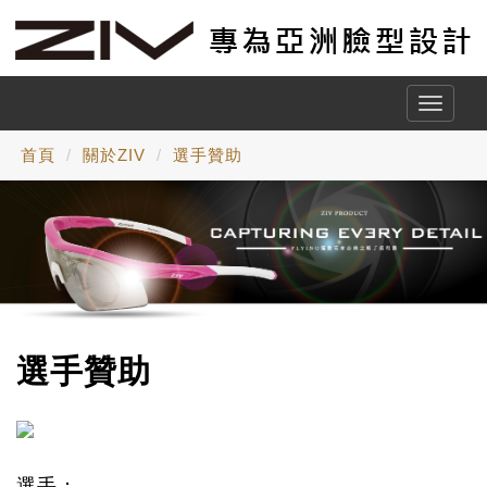
Toggle
naviga
首頁
關於ZIV
選手贊助
選手贊助
選手：