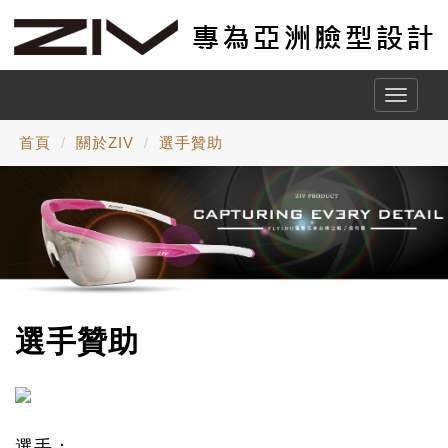
Toggle
naviga
首頁
關於ZIV
選手贊助
選手贊助
選手：