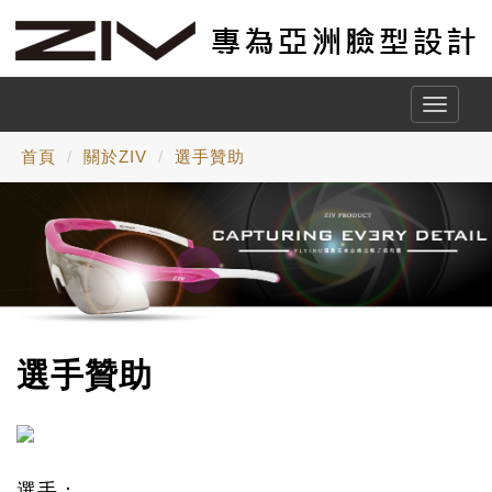
Toggle
naviga
首頁
關於ZIV
選手贊助
選手贊助
選手：