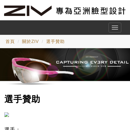
Toggle
naviga
首頁
關於ZIV
選手贊助
選手贊助
選手：