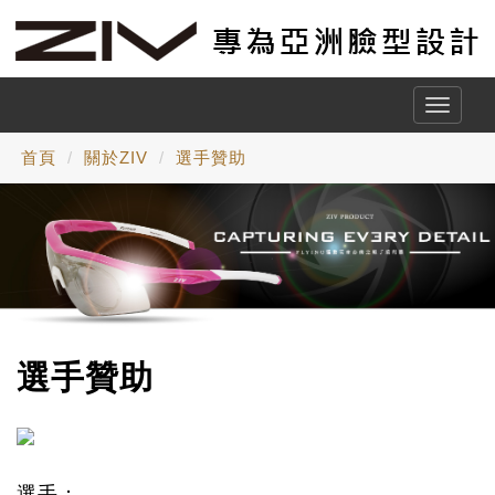
Toggle
naviga
首頁
關於ZIV
選手贊助
選手贊助
選手：