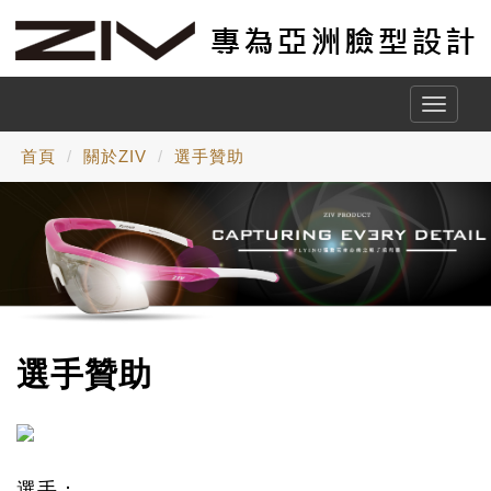
Toggle
naviga
首頁
關於ZIV
選手贊助
選手贊助
選手：