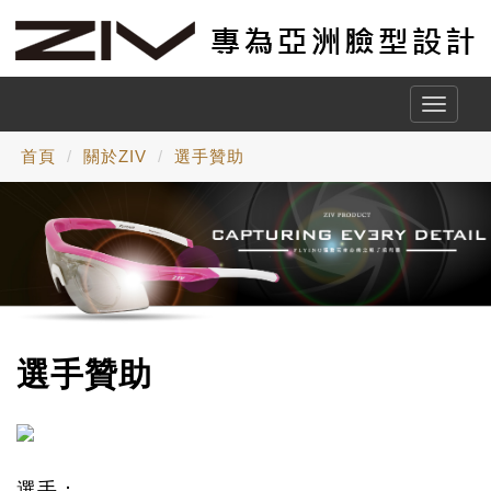
Toggle
naviga
首頁
關於ZIV
選手贊助
選手贊助
選手：