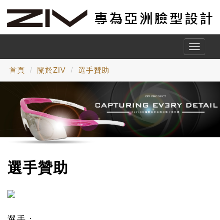
Toggle
naviga
首頁
關於ZIV
選手贊助
選手贊助
選手：