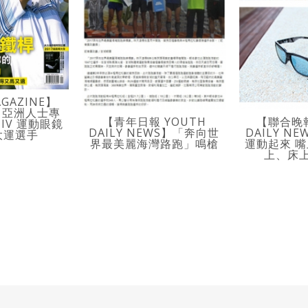
AGAZINE】
S 亞洲人士專
【青年日報 YOUTH
【聯合晚報
IV 運動眼鏡
DAILY NEWS】「奔向世
DAILY N
大運選手
界最美麗海灣路跑」鳴槍
運動起來 
上、床