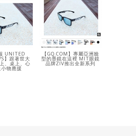
 UNITED
【GQ.COM】專屬亞洲臉
【COOL 
EWS】跟著世大
型的墨鏡在這裡 MIT眼鏡
專為東方人設
嘴上、桌上、心
品牌ZIV推出全新系列
動眼鏡 – Z
上小物應援
系列，全
華