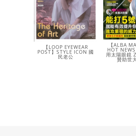
【ALBA M
【LOOP EYEWEAR
HOT NEW
POST】STYLE ICON 國
用太陽眼鏡 Z
民老公
贊助世