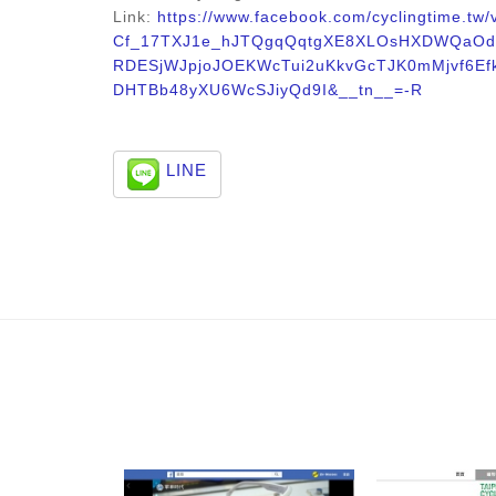
Link:
https://www.facebook.com/cyclingtime.
Cf_17TXJ1e_hJTQgqQqtgXE8XLOsHXDWQaOd
RDESjWJpjoJOEKWcTui2uKkvGcTJK0mMjvf6E
DHTBb48yXU6WcSJiyQd9I&__tn__=-R​
LINE