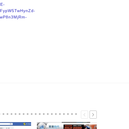
aE-
FypW5TwHynZd-
8wP8n3MjRm-