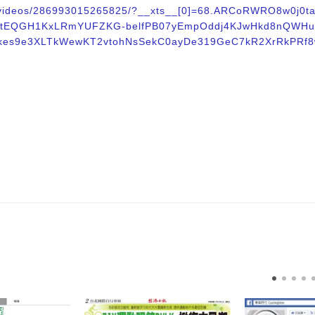
tw/videos/286993015265825/?__xts__[0]=68.ARCoRWRO8w0j0t
tEQGH1KxLRmYUFZKG-belfPB07yEmpOddj4KJwHkd8nQWHu
fkes9e3XLTkWewKT2vtohNsSekC0ayDe319GeC7kR2XrRkPRf