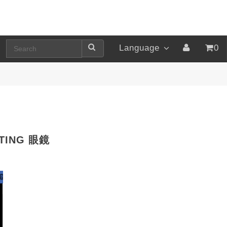
Language
0
TING 眼鏡