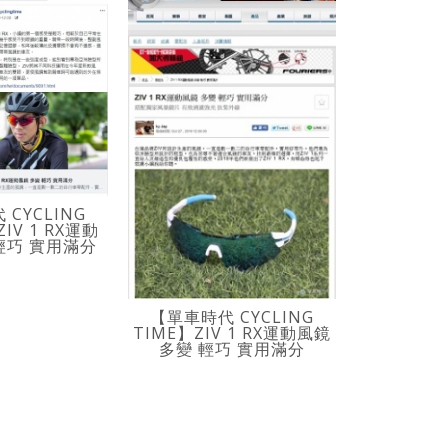
CYCLING
ZIV 1 RX運動
輕巧 實用滿分
【單車時代
【單車時代 CYCLING
TIME】台
TIME】ZIV 1 RX運動風鏡
眼鏡 全力贊
多變 輕巧 實用滿分