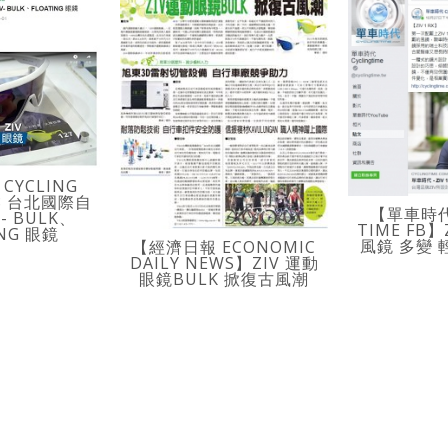
CYCLING
18 台北國際自
【單車時代 
- BULK、
TIME FB】
ING 眼鏡
風鏡 多變 
【經濟日報 ECONOMIC
DAILY NEWS】ZIV 運動
眼鏡BULK 掀復古風潮