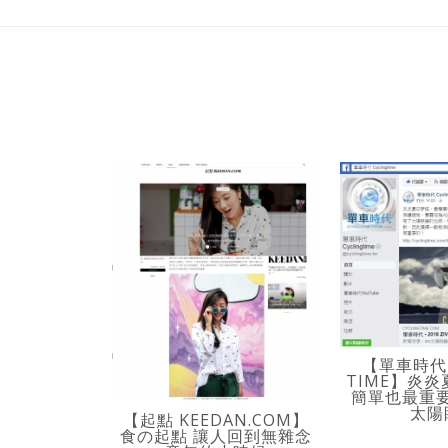
【單車時代 
TIME】炎
簡單也最重
太陽
【起點 KEEDAN.COM】
食の起點 讓人回到無雜念