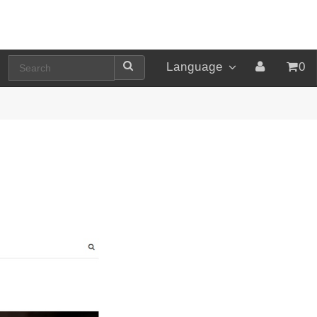
Language
0