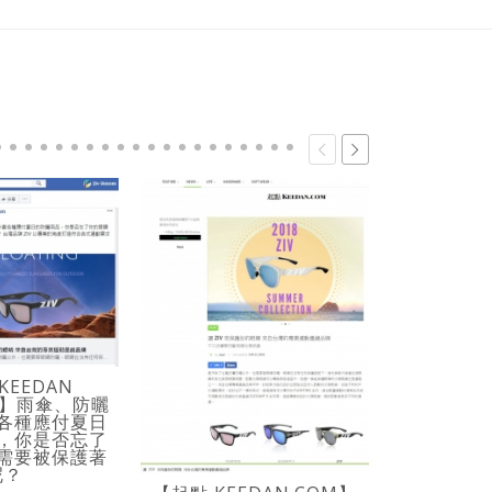
KEEDAN
OK】雨傘、防曬
各種應付夏日
【YAHOO 
，你是否忘了
SU
需要被保護著
COLLEC
呢？
運動