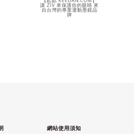
【起點 KEEDAN.COM】
讓 ZIV 來保護你的眼睛 來
自台灣的專業運動墨鏡品
牌
明
網站使用須知