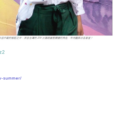
hz2
v-summer/​