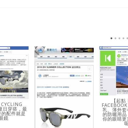
【起點 
CYCLING
FACEBO
炎夏日穿搭，最
乳、薄外套
要的配件就是
的防曬用品
眼鏡
你的眼睛更