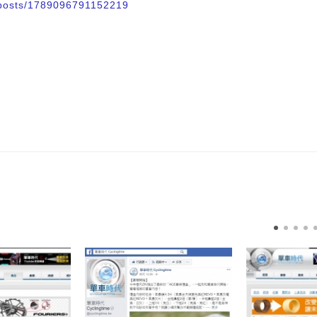
w/posts/1789096791152219