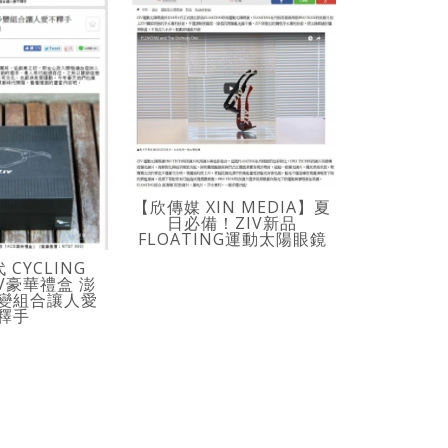
【欣傳媒 XIN MEDIA】夏
【ALBA 
日必備！ZIV新品
HO
FLOATING運動太陽眼鏡
CYCLING
IV豪華禮盒 澎
變組合讓人愛
釋手