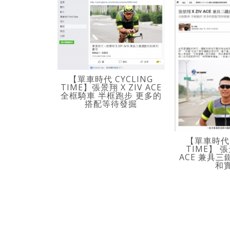
【單車時代 CYCLING
TIME】張景翔 X ZIV ACE
全框騎車 半框跑步 更多的
搭配等待發掘
【單車時代 
TIME】 張
ACE 兼具
和