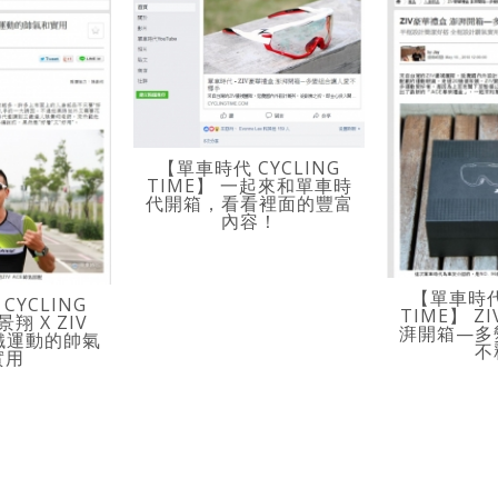
【單車時代 CYCLING
TIME】 一起來和單車時
代開箱，看看裡面的豐富
內容！
【單車時代 
CYCLING
TIME】 Z
景翔 X ZIV
湃開箱—多
三鐵運動的帥氣
不
實用