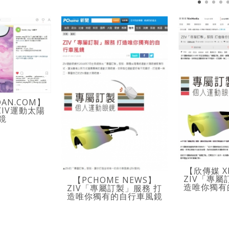
DAN.COM】
ZIV運動太陽
鏡
【欣傳媒 XI
ZIV「專屬
【PCHOME NEWS】
造唯你獨有
ZIV「專屬訂製」服務 打
造唯你獨有的自行車風鏡