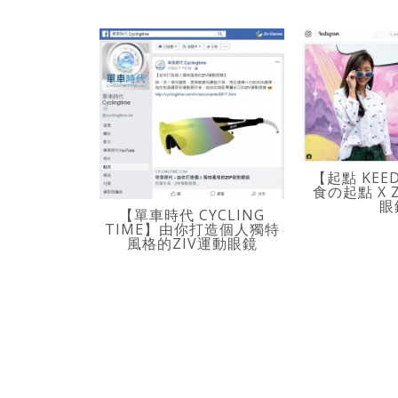
【起點 KEE
食の起點 X 
眼
【單車時代 CYCLING
TIME】由你打造個人獨特
風格的ZIV運動眼鏡