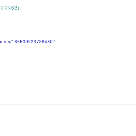
l/RRN6Br
/posts/1855309237864307​