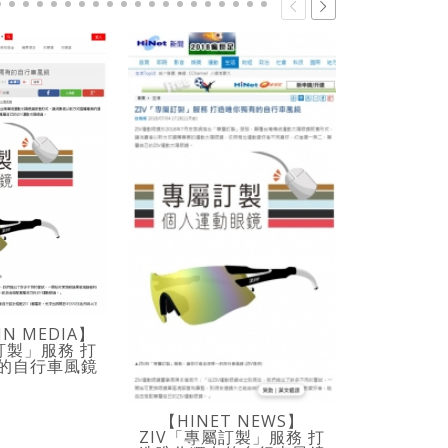
【起點 KE
#食の起點 
眼鏡 #小
N MEDIA】
訂製」服務 打
的自行車風鏡
【HINET NEWS】
ZIV「專屬訂製」服務 打