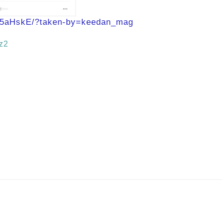
Uz5aHskE/?taken-by=keedan_mag
hz2