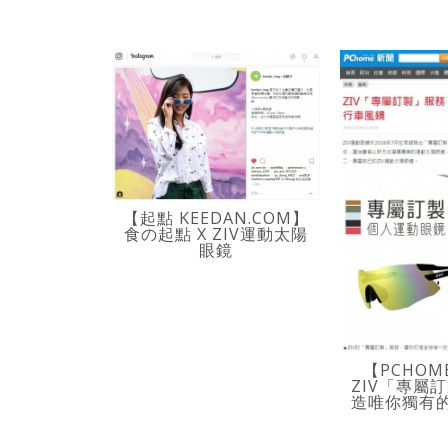
【起點 KEEDAN.COM】
食の起點 X ZIV運動太陽
眼鏡
【PCHOM
ZIV「專屬
造唯你獨有