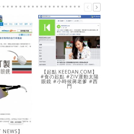
【起點 KEEDAN.COM】
#食の起點 #ZIV運動太陽
眼鏡 #小時候蔣老爹 #西
門
【起點 KE
食の起點 
童年
T NEWS】