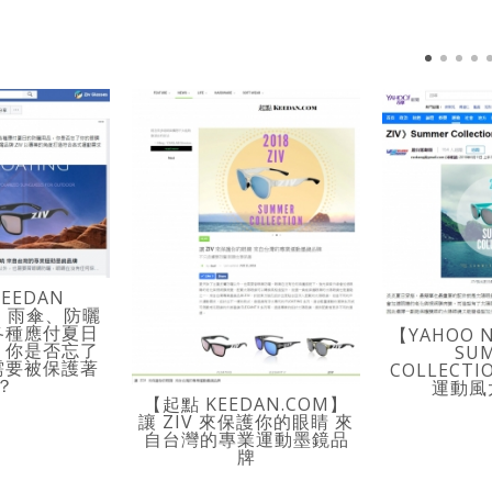
EEDAN
K】雨傘、防曬
各種應付夏日
【YAHOO 
，你是否忘了
SU
需要被保護著
COLLECT
？
運動風
【起點 KEEDAN.COM】
讓 ZIV 來保護你的眼睛 來
自台灣的專業運動墨鏡品
牌