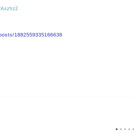
l/Aszhz2
posts/1882559335166638​