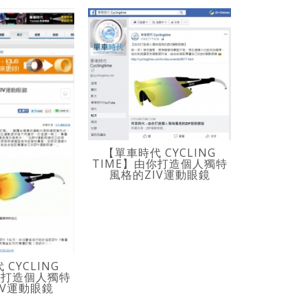
【起點 KE
食の起點 X
【單車時代 CYCLING
TIME】由你打造個人獨特
風格的ZIV運動眼鏡
CYCLING
你打造個人獨特
IV運動眼鏡