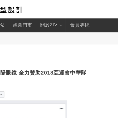
驛站
經銷門市
關於ZIV
會員專區
運動太陽眼鏡 全力贊助2018亞運會中華隊