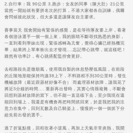
2.自行車：我 90公里 3.跑步：女友的同事（陳大肚）21公里
當然一開始就有要拼名次的打算，不過大家都各自訓練，偶爾
會問候彼此狀況，但大多還是讓隊友自主要求。
賽事當天 我會開始有緊張的感覺，是在等待隊友要上岸，看著
各個游泳選手一個一個上來，我的眼睛不斷尋找熟悉的身影，
一直到看到學妹出現，緊張感轉為亢奮，覺得心臟已經熱機完
畢，結果跨上單車衝出去才發現....忘記帶心跳帶，就這樣吧！
雖然有功率計，有心跳搭配監控會更好。
去程路段先是微順風，使用我自製的休息墊壓低風阻，在前段
的丘陵地形能保持均速38上下，不料路程不到30公里時，發生
機械故障（最近跟器材好像不合） 而處理器材故障，讓我花了
將近3分鐘的時間.... 重新再出發時，其實心情很複雜，不斷會
回想到器材故障的當下，但不能一直這樣下去，至少我現在還
能回到場上，我還是有機會再把時間抓回來，於是我把我的注
意力在集中，回到瓦數及自己騎姿上，慢慢的一個一個抓下分
組先前出發的選手。
過了折返點後，回程吹著小逆風，再加上天氣非常炎熱，我開