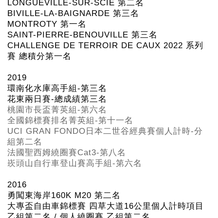
LONGUEVILLE-SUR-SCIE
第二名
BIVILLE-LA-BAIGNARDE
第三名
MONTROTY
第一名
SAINT-PIERRE-BENOUVILLE
第三名
CHALLENGE DE TERROIR DE CAUX 2022
系列
賽
總積分第一名
2019
環南化水庫高手組-
第三名
花東兩日賽-
總成績第三名
桃園市長盃菁英組-
第六名
全國錦標賽排名菁英組-
第十一名
UCI GRAN FONDO
日本二世谷經典賽個人計時-分
組第二名
法國聖西姆繞圈賽Cat3-
第八名
崁頭山自行車登山賽高手組-
第六名
2016
勇闖東海岸160K M20
第二名
大專盃自由車錦標賽 四草大道16
公里個人計時項目
乙組第二名 /
個人繞圈賽 乙組第二名