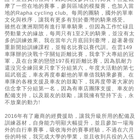
摩了一些在地的賽事，參與區域的模擬賽，也加入當
地的Rapha cycling club。每周的團騎，國外的單車
文化與秩序，讓我有更多有別於臺灣的騎乘感受。
雖然在澳洲期間有進行單車騎乘，但因為工作忙碌且
勞動量大的緣故，每周只有1至2天的騎乘，並沒有太
多的訓練效果。我在當年六月底回到臺灣，趁著暑假
重新開始訓練課程，並報名比賽以賽代訓。在雲149
車隊辦的決戰十字關短距離比賽，我拿下大專組的冠
軍，及在台東的戀戀197長程距離比賽，因為肌耐力
還沒完全練回來只拿下分組第六，年度大活動的第七
屆武嶺盃，車友再度奉獻他的單車借我騎乘參賽。在
車隊的各種支援及車友的鼓勵下，我再度帶著大家的
信念拿下分組第一名，因為有車店團隊支援、車友的
配備支持，以及親友的鼓勵，讓我擁有堅持下去，永
不放棄的動力!
2016年有了廠商的經費援助，讓我升級所用的配備及
訓練器材，自身能力明顯大幅提升，並且參加一場海
外的自行車賽事，吸收海外的賽事經驗，不過在六月
份的時候，我完成大學的學業，並且收到兵役的入伍