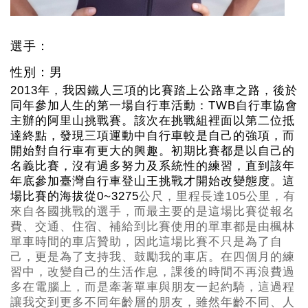
選手：
性別：男
2013
年，我因鐵人三項的比賽踏上公路車之路，後於
同年參加人生的第一場自行車活動：TWB
自行車協會
主辦的阿里山挑戰賽。該次在挑戰組裡面以第二位抵
達終點，發現三項運動中自行車較是自己的強項，而
開始對自行車有更大的興趣。初期比賽都是以自己的
名義比賽，沒有過多努力及系統性的練習，直到該年
年底參加臺灣自行車登山王挑戰才開始改變態度。這
場比賽的海拔從0~3275
公尺，里程長達105公里，有
來自各國挑戰的選手，而最主要的是這場比賽從報名
費、交通、住宿、補給到比賽使用的單車都是由楓林
單車時間的車店贊助，因此這場比賽不只是為了自
己，更是為了支持我、鼓勵我的車店。在四個月的練
習中，改變自己的生活作息，課後的時間不再浪費過
多在電腦上，而是牽著單車與朋友一起約騎，這過程
讓我交到更多不同年齡層的朋友，雖然年齡不同、人