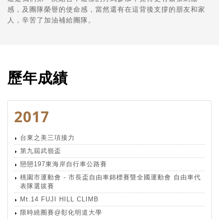
感，及團隊榮譽的使命感，當然還有在這背後支撐的朋友和家
人，辛苦了加油補給團隊。
歷年成績
2017
台東之美三項接力
第九屆武嶺盃
戀戀197東海岸自行車公路賽
桃園市運動會 - 市長盃自由車錦標賽暨全國運動會 自由車代
表隊選拔賽
Mt.14 FUJI HILL CLIMB
限時繞圈賽@彰化明道大學