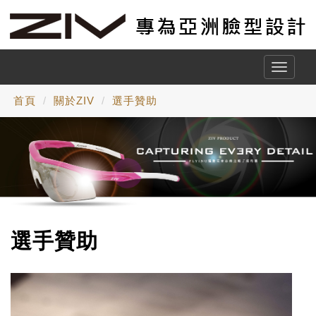
Toggle
naviga
首頁
關於ZIV
選手贊助
選手贊助