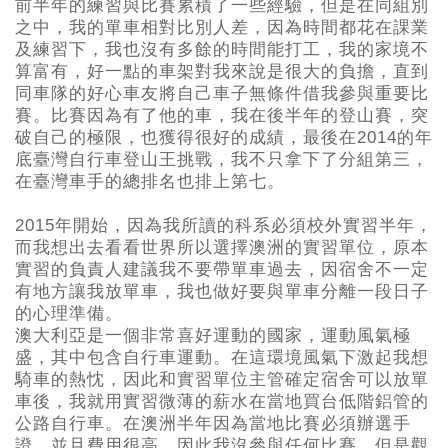
前半年的練習與比賽累積了一些經驗，但是在同組別
之中，我的單車相對比別人差，因為時間都花在課業
及練習下，我也沒有多餘的時間能打工，我的家境不
算富有，好一點的車架對我來說是很大的負擔，直到
同車隊的好心車友將自己車子無條件借我參與重要比
賽。比賽因為有了他的車，我在後半年的登山賽，突
破自己的極限，也獲得很好的成績，最後在2014的年
底臺灣自行車登山王挑戰，我不只拿下了分組第三，
在臺灣車手的總排名也排上第七。
2015年開始，因為我所讀的科系必須校外實習半年，
而我想出去看看世界所以選擇澳洲的實習單位，原本
實習的負責人建議我不要帶單車過去，因宿舍不一定
有地方讓我放單車，我也做好要與單車分離一段日子
的心理準備。
澳大利亞是一個非常喜好運動的國家，運動風氣極
盛，其中包含自行車運動。在這環境風氣下激起我想
騎車的熱忱，因此和實習單位主管確定宿舍可以放單
車後，我就用實習微薄的薪水在當地買台低階鋁管的
公路自行車。在澳洲半年因為當地比賽必須辦選手
證，並且費用很高，因此我沒參與任何比賽，但是觀