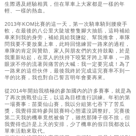
生際遇及經驗相異，但在單車上大家都是一樣的年
輕、一樣的熱血。
2013年KOM比賽的這一天，第一次騎車騎到腰痠手
軟，在最後的八公里大陡坡整隻腳大抽筋，這時補給
車來到我的身旁，補給員給我鹽錠、幫我推拿，車隊
問我要不要放棄上車，此時回憶練習一路來的過程，
車隊的肯定與贊助、家人與朋友們的支持鼓勵，於是
我重新站起，在眾人的扶持下咬緊牙跨上單車，一路
眼淚不停的流著與痛苦的大喊：我一定要完成！為了
一路來的這些伙伴，最後我終於完成這完賽率不到一
半的比賽，我也對自己誓言明年會要再來。
從2014年開始我積極的參加國內的許多賽事，就是為
了再次挑戰登山王，以這為目標進行訓練。年初的第
一場賽事：苗栗仙山賽，我以分組第七吞下了苦瓜
獎，我覺得當時參與競賽時心態還沒調整好。完賽後
第二天我的機車竟然被偷了，雖然那陣子很不捨，但
我覺得也許是上天的安排，少了機車的假日我都改以
單車活動來取代。