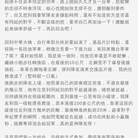
始撐不住原本預定的功率，路上開始久久才見一台車，想鬆懈
的念頭不時會浮現，核心也開始快支撐不住，腰部酸到要炸
了，但又想到我要幫隊友多賺點時間，還有不知道前方是否還
有同組的對手，不斷這樣的想，要求自己再加油一下！腰酸就
起身抽車舒緩一下，再趴回去吧！
回到中華大橋，自行車部分終於要結束了，過晶片計時點，還
得跑一長段放單車，稍微注意看一下接力組，有回來幾台單車
了呢？ 還好如預期，我是第一個到，但放完車還是不敢鬆懈，
繼續小跑步往轉換區，在最後的10公尺，左腳受不了爆發後腿
抽筋....靠著右腳拖著左腳，撐到隊友過來交接晶片後... 我的任
務達成了（暫時鬆一口氣）
換跑步的隊友上場，他照著自己的節奏穩定前進，不過在最後
的幾公里，他有注意到同組別的對手超越過他，雖然被超越，
但持續保持在視線範圍內，直到最後一公里有段小緩坡，我隊
友和我一樣較擅長爬坡，原本落後100多公尺的他，靠著這段的
緩坡拉近到後方幾米的距離，最後轉進終點前20米，趁著對手
舉起雙手的瞬間，他如閃電般從右超越，成功在終點前小贏幾
秒，險勝奪得混合組冠軍，真的是神隊友呀！
這是我們第一次組合，這樣的方式參加，覺得更有緊張刺激