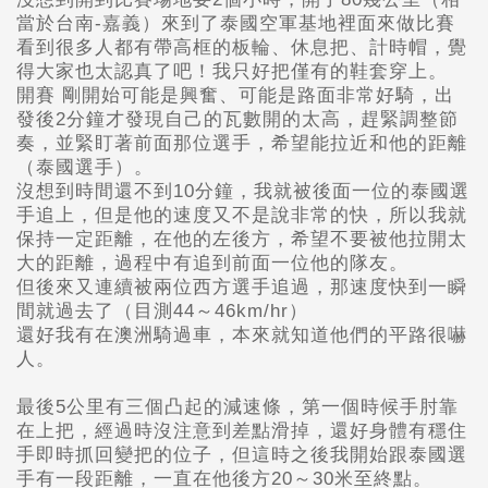
當於台南-嘉義）來到了泰國空軍基地裡面來做比賽
看到很多人都有帶高框的板輪、休息把、計時帽，覺
得大家也太認真了吧！我只好把僅有的鞋套穿上。
開賽 剛開始可能是興奮、可能是路面非常好騎，出
發後2分鐘才發現自己的瓦數開的太高，趕緊調整節
奏，並緊盯著前面那位選手，希望能拉近和他的距離
（泰國選手）。
沒想到時間還不到10分鐘，我就被後面一位的泰國選
手追上，但是他的速度又不是說非常的快，所以我就
保持一定距離，在他的左後方，希望不要被他拉開太
大的距離，過程中有追到前面一位他的隊友。
但後來又連續被兩位西方選手追過，那速度快到一瞬
間就過去了（目測44～46km/hr）
還好我有在澳洲騎過車，本來就知道他們的平路很嚇
人。
最後5公里有三個凸起的減速條，第一個時候手肘靠
在上把，經過時沒注意到差點滑掉，還好身體有穩住
手即時抓回變把的位子，但這時之後我開始跟泰國選
手有一段距離，一直在他後方20～30米至終點。