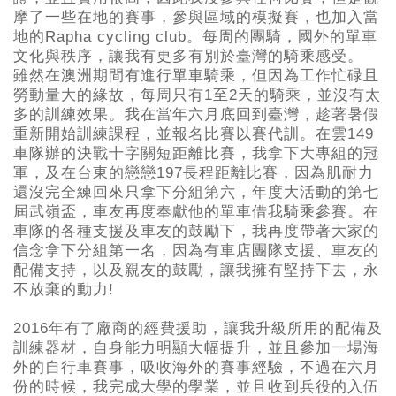
摩了一些在地的賽事，參與區域的模擬賽，也加入當
地的Rapha cycling club。每周的團騎，國外的單車
文化與秩序，讓我有更多有別於臺灣的騎乘感受。
雖然在澳洲期間有進行單車騎乘，但因為工作忙碌且
勞動量大的緣故，每周只有1至2天的騎乘，並沒有太
多的訓練效果。我在當年六月底回到臺灣，趁著暑假
重新開始訓練課程，並報名比賽以賽代訓。在雲149
車隊辦的決戰十字關短距離比賽，我拿下大專組的冠
軍，及在台東的戀戀197長程距離比賽，因為肌耐力
還沒完全練回來只拿下分組第六，年度大活動的第七
屆武嶺盃，車友再度奉獻他的單車借我騎乘參賽。在
車隊的各種支援及車友的鼓勵下，我再度帶著大家的
信念拿下分組第一名，因為有車店團隊支援、車友的
配備支持，以及親友的鼓勵，讓我擁有堅持下去，永
不放棄的動力!
2016年有了廠商的經費援助，讓我升級所用的配備及
訓練器材，自身能力明顯大幅提升，並且參加一場海
外的自行車賽事，吸收海外的賽事經驗，不過在六月
份的時候，我完成大學的學業，並且收到兵役的入伍