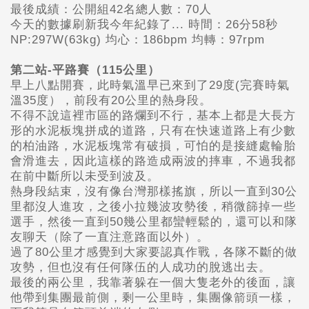
最後成績：公開組42名總人數：70人
今天的數據刷新我今年紀錄了... 時間：26分58秒
NP:297W(63kg) 均心：186bpm 均轉：97rpm
第二站-平路賽（115公里）
早上八點開賽，此時氣溫早已來到了29度(完賽時氣
溫35度），前段有20公里的熱身段。
不得不說這裡市區的路爛到不行，基本上都是大長方
形的水泥板塊拼成的道路，只有在快速道路上有少數
的柏油路，水泥板塊常有破損，可怕的是接縫處輪胎
會滑進去，因此這樣的路造成兩波的摔車，不過我都
在前中斷所以未受到波及。
熱身段結束，沒有像台灣那樣搖旗，所以一直到30公
里都沒人進攻，之後小拉幾波攻勢後，稍微篩掉一些
選手，然後一直到50幾公里都蠻輕鬆的，還可以和隊
友聊天（除了一直注意路面以外）。
過了80公里才感覺到大家要認真作戰，各隊不斷的做
攻勢，但也沒有任何隊伍的人成功的脫逃出去。
最後的兩公里，我靠著躲在一個大隻老外的後面，讓
他帶到集團最前側，剩一公里時，集團像箭頭一樣，