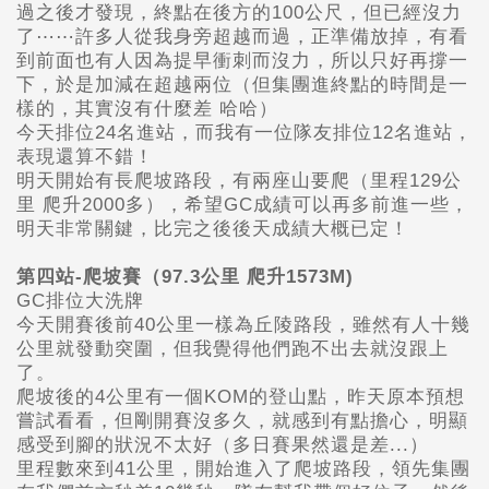
過之後才發現，終點在後方的100公尺，但已經沒力
了⋯⋯許多人從我身旁超越而過，正準備放掉，有看
到前面也有人因為提早衝刺而沒力，所以只好再撐一
下，於是加減在超越兩位（但集團進終點的時間是一
樣的，其實沒有什麼差 哈哈）
今天排位24名進站，而我有一位隊友排位12名進站，
表現還算不錯！
明天開始有長爬坡路段，有兩座山要爬（里程129公
里 爬升2000多），希望GC成績可以再多前進一些，
明天非常關鍵，比完之後後天成績大概已定！
第四站-爬坡賽（97.3公里 爬升1573M)
GC排位大洗牌
今天開賽後前40公里一樣為丘陵路段，雖然有人十幾
公里就發動突圍，但我覺得他們跑不出去就沒跟上
了。
爬坡後的4公里有一個KOM的登山點，昨天原本預想
嘗試看看，但剛開賽沒多久，就感到有點擔心，明顯
感受到腳的狀況不太好（多日賽果然還是差...）
里程數來到41公里，開始進入了爬坡路段，領先集團