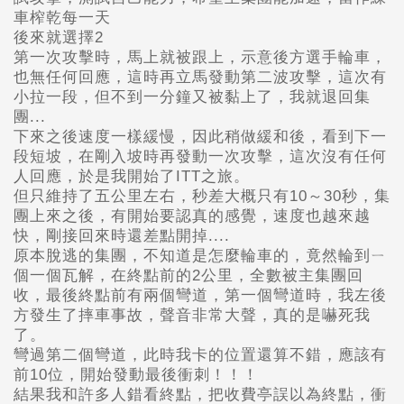
車榨乾每一天
後來就選擇2
第一次攻擊時，馬上就被跟上，示意後方選手輪車，
也無任何回應，這時再立馬發動第二波攻擊，這次有
小拉一段，但不到一分鐘又被黏上了，我就退回集
團...
下來之後速度一樣緩慢，因此稍做緩和後，看到下一
段短坡，在剛入坡時再發動一次攻擊，這次沒有任何
人回應，於是我開始了ITT之旅。
但只維持了五公里左右，秒差大概只有10～30秒，集
團上來之後，有開始要認真的感覺，速度也越來越
快，剛接回來時還差點開掉....
原本脫逃的集團，不知道是怎麼輪車的，竟然輪到ㄧ
個一個瓦解，在終點前的2公里，全數被主集團回
收，最後終點前有兩個彎道，第一個彎道時，我左後
方發生了摔車事故，聲音非常大聲，真的是嚇死我
了。
彎過第二個彎道，此時我卡的位置還算不錯，應該有
前10位，開始發動最後衝刺！！！
結果我和許多人錯看終點，把收費亭誤以為終點，衝