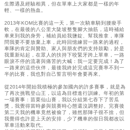
生際遇及經驗相異，但在單車上大家都是一樣的年
輕、一樣的熱血。
2013年KOM比賽的這一天，第一次騎車騎到腰痠手
軟，在最後的八公里大陡坡整隻腳大抽筋，這時補給
車來到我的身旁，補給員給我鹽錠、幫我推拿，車隊
問我要不要放棄上車，此時回憶練習一路來的過程，
車隊的肯定與贊助、家人與朋友們的支持鼓勵，於是
我重新站起，在眾人的扶持下咬緊牙跨上單車，一路
眼淚不停的流著與痛苦的大喊：我一定要完成！為了
一路來的這些伙伴，最後我終於完成這完賽率不到一
半的比賽，我也對自己誓言明年會要再來。
從2014年開始我積極的參加國內的許多賽事，就是為
了再次挑戰登山王，以這為目標進行訓練。年初的第
一場賽事：苗栗仙山賽，我以分組第七吞下了苦瓜
獎，我覺得當時參與競賽時心態還沒調整好。完賽後
第二天我的機車竟然被偷了，雖然那陣子很不捨，但
我覺得也許是上天的安排，少了機車的假日我都改以
單車活動來取代。