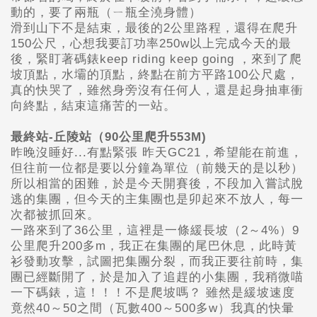
動的，要了兩瓶（ㄧ瓶全澆身體）
滑到山下不是結束，最後的2公里路程，還得在爬升
150公尺，心想我要訂功率250w以上完成今天的最
後，緊盯著碼錶keep riding keep going ，來到了爬
坡頂點，水壩的頂點，終點在前方平路100公尺處，
真的快哭了，雖然身旁沒有任何人，還是起身抽車衝
向終點，結束這痛苦的一站。
最終站-丘陵站（90公里爬升553M)
昨晚沒睡好...有點緊張 昨天GC21，希望能在前進，
但往前一位都是要以分鐘為單位（前幾天的是以秒）
所以相當的困難，於是今天開賽後，不段加入嘗試脫
逃的集團，但今天的主集團也是卯起來不放人，每一
次都被抓回來。
一路來到了36公里，這裡是一條緩長坡（2～4%）9
公里爬升200多m，我正在集團的尾巴休息，此時黃
衫發動攻擊，試圖把集團分裂，而我正要往前時，集
團已經斷開了，於是加入了追趕的小集團，我稍微喵
一下碼錶，這！！！不是爬坡嗎？ 雖然是緩坡速度
竟然40～50之間（瓦數400～500多w）我真的快暈