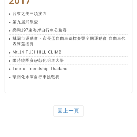
2017
台東之美三項接力
第九屆武嶺盃
戀戀197東海岸自行車公路賽
桃園市運動會 - 市長盃自由車錦標賽暨全國運動會 自由車代
表隊選拔賽
Mt.14 FUJI HILL CLIMB
限時繞圈賽@彰化明道大學
Tour of friendship Thailand
環南化水庫自行車挑戰賽
回上一頁