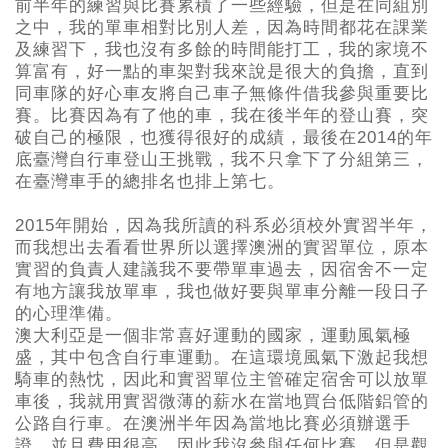
前半年的練習與比賽累積了一些經驗，但是在同組別
之中，我的單車相對比別人差，因為時間都花在課業
及練習下，我也沒有多餘的時間能打工，我的家境不
算富有，好一點的車架對我來說是很大的負擔，直到
同車隊的好心車友將自己車子無條件借我參與重要比
賽。比賽因為有了他的車，我在後半年的登山賽，突
破自己的極限，也獲得很好的成績，最後在2014的年
底臺灣自行車登山王挑戰，我不只拿下了分組第三，
在臺灣車手的總排名也排上第七。
2015年開始，因為我所讀的科系必須校外實習半年，
而我想出去看看世界所以選擇澳洲的實習單位，原本
實習的負責人建議我不要帶單車過去，因宿舍不一定
有地方讓我放單車，我也做好要與單車分離一段日子
的心理準備。
澳大利亞是一個非常喜好運動的國家，運動風氣極
盛，其中包含自行車運動。在這環境風氣下激起我想
騎車的熱忱，因此和實習單位主管確定宿舍可以放單
車後，我就用實習微薄的薪水在當地買台低階鋁管的
公路自行車。在澳洲半年因為當地比賽必須辦選手
證，並且費用很高，因此我沒參與任何比賽，但是觀