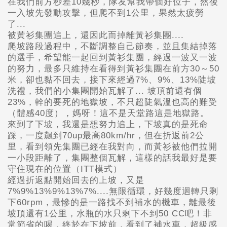
在我們前方秒差10幾秒，隊友幫我帶個好位子，然後
一入坡先發動攻擊，但爬不到1公里，果然太疲勞
了...
被黃衫集團追上，還因此而掉離黃衫集團....
爬坡路段過程中，不斷調整自己節奏，並且集結掉落
的選手，希望能一起回到黃衫集團，經過一波又一波
的努力，最多只維持在看得到黃衫集團在前方30～50
米，卻也黏不回去，接下來經過7%、9%、13%陡坡
洗禮，我們的小集團開始瓦解了... 坡頂前還有個
23%，幹的要死的地獄坡，不只超陡氣溫也高的難受
（體感40度），媽呀！這不是天堂路這是地獄路。
來到了下坡，我還是想努力追上，下坡真的是死命
踩，一度飆到70up最高80km/hr，但在折返前2公
里，看到領先集團已經在我對向，而黃衫被他們拉開
一小段距離了，集團整個瓦解，這樣的話我最好是要
守住現在的位置（ITT模式）
經過折返點開始回去的上坡，又是
7%9%13%9%13%7%....無限循環，好幾度迴轉只剩
下60rpm，最慘的是一路找不到補水的機車，離最後
坡頂還有1公里，水瓶的水只剩下不到50 CC吧！非
常節省的喝，終於在下坡前，看到了補水車，超級感