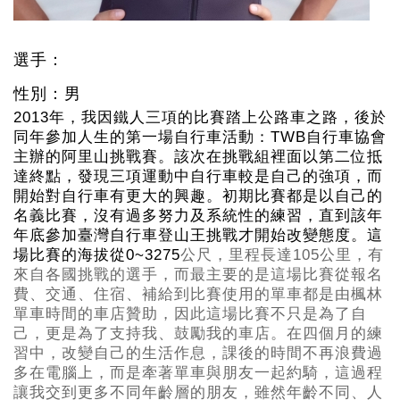
選手：
性別：男
2013
年，我因鐵人三項的比賽踏上公路車之路，後於
同年參加人生的第一場自行車活動：TWB
自行車協會
主辦的阿里山挑戰賽。該次在挑戰組裡面以第二位抵
達終點，發現三項運動中自行車較是自己的強項，而
開始對自行車有更大的興趣。初期比賽都是以自己的
名義比賽，沒有過多努力及系統性的練習，直到該年
年底參加臺灣自行車登山王挑戰才開始改變態度。這
場比賽的海拔從0~3275
公尺，里程長達105公里，有
來自各國挑戰的選手，而最主要的是這場比賽從報名
費、交通、住宿、補給到比賽使用的單車都是由楓林
單車時間的車店贊助，因此這場比賽不只是為了自
己，更是為了支持我、鼓勵我的車店。在四個月的練
習中，改變自己的生活作息，課後的時間不再浪費過
多在電腦上，而是牽著單車與朋友一起約騎，這過程
讓我交到更多不同年齡層的朋友，雖然年齡不同、人