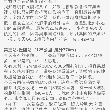
而我算是在箭頭前端的右側。
我知道現在只能吃風了，如果往後躲就會卡在集團
裡，所以只能死命撐著自己的位子，直到最後幾百
米，全部人靠的非常緊，我也不敢起身抽車抓穩下
把，但被左後方想超車的老外推開，還差點撇到我右
側的泰國選手。 最後第21名進站，至少有完成今天
預期的目標，因為與集團進終點，所以集團的成績都
一樣，今天GC成績只有向前推進一名，42➡41
第三站-丘陵站（125公里 爬升778m）
今天沒有熱身段，一開賽就開始間歇了... 路況好很
多，全都是柏油路，太感動。
沒有30秒～2分鐘的300w~500w間歇能力，很容易就
在丘陵路段開掉了，還好我體重算輕，這樣的丘陵地
形還蠻適合我的，都能順利的度過每一次間歇。
今天有兩個稍微的爬坡路段，許多人嘗試發動突圍，
卻都以失敗收場，一直到80幾公里處，有一群人成功
的脫離主集團（約6～8人），脫離之後主集團有點耍
廢... 速度降到只有30初頭，這時內心掙扎了一下
（如下） 1.跟著耍廢，躲好躲滿，留力給明天 2.嘗
試攻擊，測試自己能力，希望主集團能加速，當作練