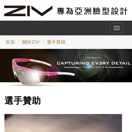
Toggle
naviga
首頁
關於ZIV
選手贊助
選手贊助