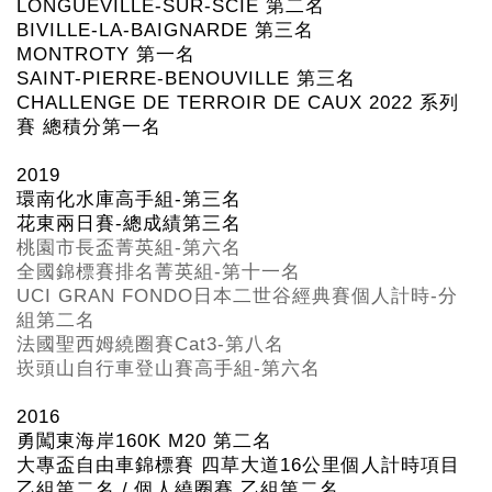
LONGUEVILLE-SUR-SCIE
第二名
BIVILLE-LA-BAIGNARDE
第三名
MONTROTY
第一名
SAINT-PIERRE-BENOUVILLE
第三名
CHALLENGE DE TERROIR DE CAUX 2022
系列
賽
總積分第一名
2019
環南化水庫高手組-
第三名
花東兩日賽-
總成績第三名
桃園市長盃菁英組-
第六名
全國錦標賽排名菁英組-
第十一名
UCI GRAN FONDO
日本二世谷經典賽個人計時-分
組第二名
法國聖西姆繞圈賽Cat3-
第八名
崁頭山自行車登山賽高手組-
第六名
2016
勇闖東海岸160K M20
第二名
大專盃自由車錦標賽 四草大道16
公里個人計時項目
乙組第二名 /
個人繞圈賽 乙組第二名