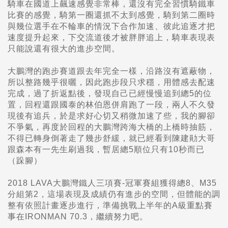
騎車在國道上飆速感覺非常棒，還沒有完全習慣騎鐵車
比賽的感覺，騎第一圈還抓不太到感覺，騎到第二圈時
與幾位選手在不輪車的情況下合作加速、彼此追逐才把
速度提升起來，下交流道後才被胖胖追上，騎車表現表
只能說還有很大的進步空間。
大鵬灣的跑步賽道跟去年完全一樣，沿路沒有遮蔽物，
所以整路幾乎很曬，因此跑步段只求穩，用體感去配速
完成，過了折返點後，發現自己已經慢慢追到總5的位
置，回程還跟國泰的林伯恩併肩跑了一段，兩人不久發
現後有追兵，於是求好心切又稍微加速了些，我的腳卻
不爭氣，再度於回程的大鵬灣跨海大橋的上橋時抽筋，
不得已轉身倒著走了幾步舒緩，就已經看到陳建勛大哥
跟森本有一先生刷過我，暫居總5順位只有10秒而已
（跺腳）
2018 LAVA大鵬灣鐵人三項賽-冠軍賽組獲得總8、M35
分組第2，這場表現及成績仍有進步的空間，但體能的調
整有依照計畫逐步進行，準備挑戰上半年的A級重點賽
事在IRONMAN 70.3，繼續努力吧。