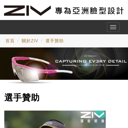
Toggle
naviga
首頁
關於ZIV
選手贊助
選手贊助