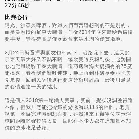
27分46秒
比賽心得：
陽光、沙灘與啤酒，對鐵人們而言聯想到的不是別的，
而是最熱情的屏東大鵬灣，自從2014年底來體驗過這場
賽事後，覺得確實是僅次於台東活水湖的優質場地。
2月24日就選擇與朋友包車南下，沿路玩下去，這天的
屏東天氣大好又不熱不曬！場勘賽道及報到後，趁勢開
心地兜風繞騎了圈大鵬灣，還巧遇跨海大橋獨有的75度
開橋秀，看得我們驚呼連連，晚上再到林邊享受小吃美
食果腹，回到民宿後進行賽道分析與討論，最後用滿足
的心情迎接一天的結束。
這是個人2018第一場鐵人賽事，賽前自覺狀況調整得還
不錯，但我居然能把標鐵的游泳游成113的距離，老實
說第一圈游完就累到想棄賽，雖然後來主辦單位表示浮
球間距離的確拉得太長，因此有不少人都在這加量不加
價的游泳吃足苦頭。