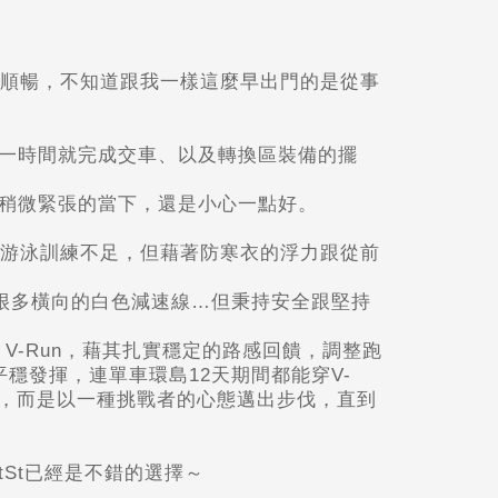
常順暢，不知道跟我一樣這麼早出門的是從事
一時間就完成交車、以及轉換區裝備的擺
稍微緊張的當下，還是小心一點好。
期游泳訓練不足，但藉著防寒衣的浮力跟從前
很多橫向的白色減速線…但秉持安全跟堅持
s V-Run，藉其扎實穩定的路感回饋，調整跑
穩發揮，連單車環島12天期間都能穿V-
間，而是以一種挑戰者的心態邁出步伐，直到
St
已經是不錯的選擇～