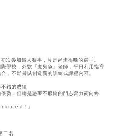
年才初次參加鐵人賽事，算是起步很晚的選手。
國際學校，外號『魔鬼魚』老師，平日利用指導
結合，不斷嘗試創造新的訓練或課程內容。
得不錯的成績
的優勢，但總是憑著不服輸的鬥志奮力衝向終
Embrace it！』
組第二名