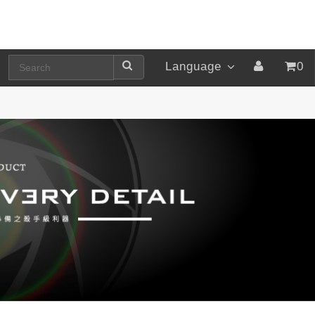
Language
0