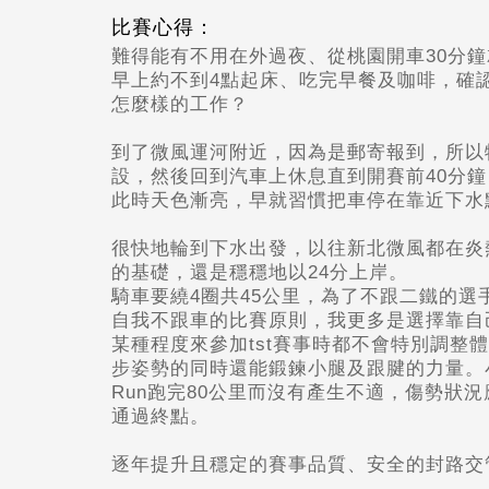
比賽心得：
難得能有不用在外過夜、從桃園開車30分
早上約不到4點起床、吃完早餐及咖啡，確
怎麼樣的工作？
到了微風運河附近，因為是郵寄報到，所以
設，然後回到汽車上休息直到開賽前40
分鐘
此時天色漸亮，早就習慣把車停在靠近下水
很快地輪到下水出發，以往新北微風都在炎
的基礎，還是穩穩地以24分上岸。
騎車要繞4圈共45公里，為了不跟二鐵的
自我不跟車的比賽原則，我更多是選擇靠自
某種程度來參加tst賽事時都不會特別調整體能
步姿勢的同時還能鍛鍊小腿及跟腱的力量。
Run跑完80公里而沒有產生不適，傷勢
通過終點。
逐年提升且穩定的賽事品質、安全的封路交