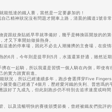
鐘就能抵達的鐵人賽，當然是一定要參加的！
認自己精神狀況沒有問題才開車上路，清晨的國道1號非
物資跟紋身貼紙早早就準備好，幾乎是轉換區開放的的第
，才又下車開始做操熱身。
點這邊的停車場，因此不必去人潮擁擠的主會場，在疫情
熱的6月，今年則是提早到5月，水溫還算舒適，雖然近
選手擠在一起騎，所以我還是習慣一個人騎在內側，即使有
己的實力踏實前進。
狀況，所以已經連續多年，跑步會選擇穿Five Finger
小腿受傷已經過了4個月，歷經愛河鐵的失利、普悠瑪的平
狀況應該好了九成九，但此刻跑步仍不特別去追求速度或時
管、以及流暢明快的賽後頒獎節奏，曾經被鐵友們批評的t