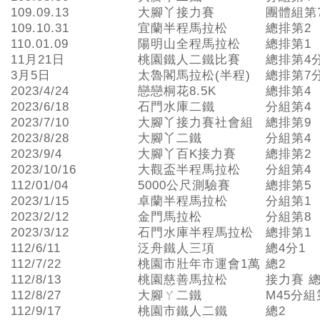
109.09.13
大腳丫接力賽
團體組第
109.10.31
宜蘭半程馬拉松
總排第2
110.01.09
陽明山全程馬拉松
總排第1
11月21日
桃園鐵人二鐵比賽
總排第4
3月5日
太魯閣馬拉松(半程)
總排第7
2023/4/24
戀戀桐花8.5K
總排第4
2023/6/18
石門水庫二鐵
分組第4
2023/7/10
大腳丫接力賽社會組
總排第9
2023/8/28
大腳丫二鐵
分組第4
2023/9/4
大腳丫百K接力賽
總排第2
2023/10/16
大觀盃半程馬拉松
分組第4
112/01/04
5000公尺測驗賽
總排第5
2023/1/15
卓蘭半程馬拉松
分組第1
2023/2/12
金門馬拉松
分組第8
2023/3/12
石門水庫半程馬拉松
總排第1
112/6/11
泛舟鐵人三項
總4分1
112/7/22
桃園市壯年市運會1萬
總2
112/8/13
桃園慈善馬拉松
接力賽 總
112/8/27
大腳ㄚ二鐵
M45分組
112/9/17
桃園市鐵人二鐵
總2