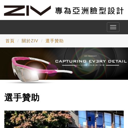
Toggle
naviga
首頁
關於ZIV
選手贊助
選手贊助