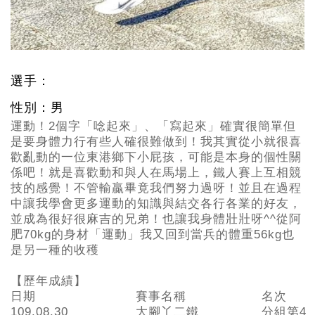
選手：
性別：男
運動！2個字「唸起來」、「寫起來」確實很簡單但
是要身體力行有些人確很難做到！我其實從小就很喜
歡亂動的一位東港鄉下小屁孩，可能是本身的個性關
係吧！就是喜歡動和與人在馬場上，鐵人賽上互相競
技的感覺！不管輸贏畢竟我們努力過呀！並且在過程
中讓我學會更多運動的知識與結交各行各業的好友，
並成為很好很麻吉的兄弟！也讓我身體壯壯呀^^從阿
肥70kg的身材「運動」我又回到當兵的體重56kg也
是另一種的收穫
【歷年成績】
日期
賽事名稱
名次
109.08.30
大腳丫二鐵
分組第4