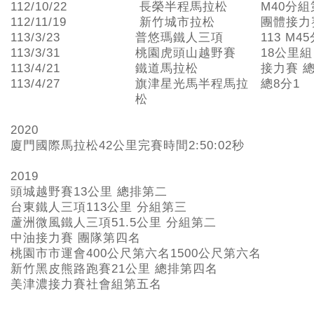
112/10/22
長榮半程馬拉松
M40分組
112/11/19
新竹城市拉松
團體接力
113/3/23
普悠瑪鐵人三項
113 M4
113/3/31
桃園虎頭山越野賽
18公里組
113/4/21
鐵道馬拉松
接力賽 總
113/4/27
旗津星光馬半程馬拉
總8分1
松
2020
廈門國際馬拉松42公里完賽時間2:50:02秒
2019
頭城越野賽13公里 總排第二
台東鐵人三項113公里 分組第三
蘆洲微風鐵人三項51.5公里 分組第二
中油接力賽 團隊第四名
桃園市市運會400公尺第六名1500公尺第六名
新竹黑皮熊路跑賽21公里 總排第四名
美津濃接力賽社會組第五名