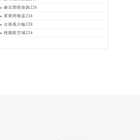
麻豆聞香路跑22k
屏東阿猴盃21k
台南風火輪22k
桃園航空城21k