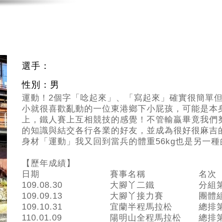
選手：
性別：男
運動！2個字「唸起來」、「寫起來」確實很簡單
小就很喜歡亂動的一位東港鄉下小屁孩，可能是本
上，鐵人賽上互相競技的感覺！不管輸贏畢竟我們
的知識與結交各行各業的好友，並成為很好很麻吉的
身材「運動」我又回到當兵的體重56kg也是另一種
【歷年成績】
日期
賽事名稱
名次
109.08.30
大腳丫二鐵
分組
109.09.13
大腳丫接力賽
團體
109.10.31
宜蘭半程馬拉松
總排
110.01.09
陽明山全程馬拉松
總排