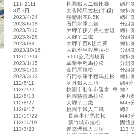
11月21日
桃園鐵人二鐵比賽
總排
3月5日
太魯閣馬拉松(半程)
總排
2023/4/24
戀戀桐花8.5K
總排
2023/6/18
石門水庫二鐵
分組
2023/7/10
大腳丫接力賽社會組
總排
2023/8/28
大腳丫二鐵
分組
2023/9/4
大腳丫百K接力賽
總排
2023/10/16
大觀盃半程馬拉松
分組
112/01/04
5000公尺測驗賽
總排
2023/1/15
卓蘭半程馬拉松
分組
2023/2/12
金門馬拉松
分組
2023/3/12
石門水庫半程馬拉松
總排
112/6/11
泛舟鐵人三項
總4分
112/7/22
桃園市壯年市運會1萬
總2
112/8/13
桃園慈善馬拉松
接力賽
112/8/27
大腳ㄚ二鐵
M45
112/9/17
桃園市鐵人二鐵
總2
112/10/22
長榮半程馬拉松
M40
112/11/19
新竹城市拉松
團體
113/3/23
普悠瑪鐵人三項
113