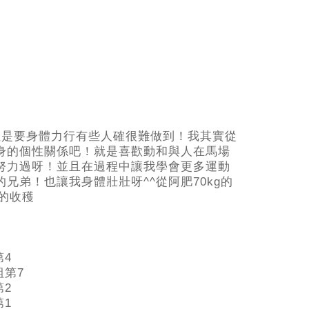
但是要身體力行有些人確很難做到！我其實從
身的個性關係吧！就是喜歡動和與人在馬場
努力過呀！並且在過程中讓我學會更多運動
兄弟！也讓我身體壯壯呀^^從阿肥70kg的
的收穫
第4
組第7
第2
第1