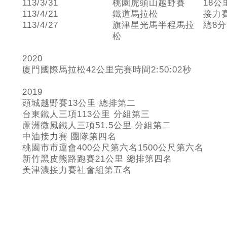
113/3/31
桃園虎頭山越野賽
18公
113/4/21
鐵道馬拉松
接力賽
113/4/27
旗津星光馬半程馬拉
總8分
松
2020
廈門國際馬拉松42公里完賽時間2:50:02秒
2019
頭城越野賽13公里 總排第二
台東鐵人三項113公里 分組第三
蘆洲微風鐵人三項51.5公里 分組第二
中油接力賽 團隊第四名
桃園市市運會400公尺第六名1500公尺第六名
新竹黑皮熊路跑賽21公里 總排第四名
美津濃接力賽社會組第五名