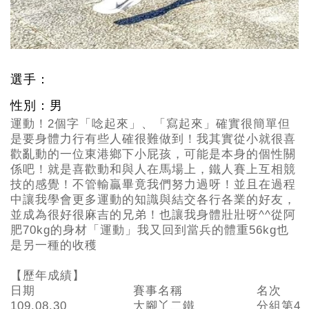
選手：
性別：男
運動！2個字「唸起來」、「寫起來」確實很簡單但
是要身體力行有些人確很難做到！我其實從小就很喜
歡亂動的一位東港鄉下小屁孩，可能是本身的個性關
係吧！就是喜歡動和與人在馬場上，鐵人賽上互相競
技的感覺！不管輸贏畢竟我們努力過呀！並且在過程
中讓我學會更多運動的知識與結交各行各業的好友，
並成為很好很麻吉的兄弟！也讓我身體壯壯呀^^從阿
肥70kg的身材「運動」我又回到當兵的體重56kg也
是另一種的收穫
【歷年成績】
日期
賽事名稱
名次
109.08.30
大腳丫二鐵
分組第4