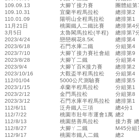
109.09.13
大腳丫接力賽
團體組第
109.10.31
宜蘭半程馬拉松
總排第2
110.01.09
陽明山全程馬拉松
總排第1
11月21日
桃園鐵人二鐵比賽
總排第4
3月5日
太魯閣馬拉松(半程)
總排第7
2023/4/24
戀戀桐花8.5K
總排第4
2023/6/18
石門水庫二鐵
分組第4
2023/7/10
大腳丫接力賽社會組
總排第9
2023/8/28
大腳丫二鐵
分組第4
2023/9/4
大腳丫百K接力賽
總排第2
2023/10/16
大觀盃半程馬拉松
分組第4
112/01/04
5000公尺測驗賽
總排第5
2023/1/15
卓蘭半程馬拉松
分組第1
2023/2/12
金門馬拉松
分組第8
2023/3/12
石門水庫半程馬拉松
總排第1
112/6/11
泛舟鐵人三項
總4分1
112/7/22
桃園市壯年市運會1萬
總2
112/8/13
桃園慈善馬拉松
接力賽 總
112/8/27
大腳ㄚ二鐵
M45分組
112/9/17
桃園市鐵人二鐵
總2