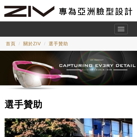
Toggle
naviga
首頁
關於ZIV
選手贊助
選手贊助