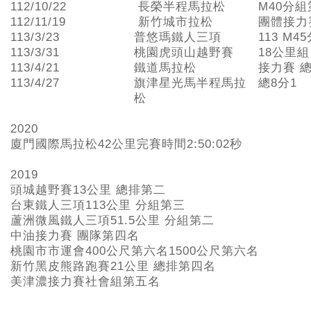
112/10/22
長榮半程馬拉松
M40分組
112/11/19
新竹城市拉松
團體接力
113/3/23
普悠瑪鐵人三項
113 M4
113/3/31
桃園虎頭山越野賽
18公里組
113/4/21
鐵道馬拉松
接力賽 總
113/4/27
旗津星光馬半程馬拉
總8分1
松
2020
廈門國際馬拉松42公里完賽時間2:50:02秒
2019
頭城越野賽13公里 總排第二
台東鐵人三項113公里 分組第三
蘆洲微風鐵人三項51.5公里 分組第二
中油接力賽 團隊第四名
桃園市市運會400公尺第六名1500公尺第六名
新竹黑皮熊路跑賽21公里 總排第四名
美津濃接力賽社會組第五名