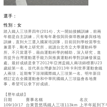
選手：
性別：女
踏入鐵人三項界四年(2014)，大一開始接觸訓練，前兩
年都是自主訓練，只有每年暑假與田偉璋教練參與移地
訓練，直到大三選入國家培訓隊，目前回到學校當學生
兼選手，剛考上研究所，就讀台北市立大學運動科學
所。不只當選手，藉由運動科學的輔助，深入研究，進
而提升台灣運動選手能力與推廣運動科學對訓練發展益
處。最好成績是拿下2012年亞洲盃鐵人兩項錦標賽U23
歲組第一名，並代表台灣參加2013年卡利世界運動會鐵
人兩項，近期奪下澎湖國際鐵人三項第一名。明年新目
標訂定在全國運動會和中華民國鐵人三項協會各地賽
事，希望可以拿下好成績。
【歷年成績】
日期
賽事名稱
名次
109/10/17
台東普悠瑪鐵人三項113km
上半年延到下