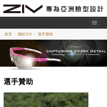
Toggle
naviga
首頁
關於ZIV
選手贊助
選手贊助