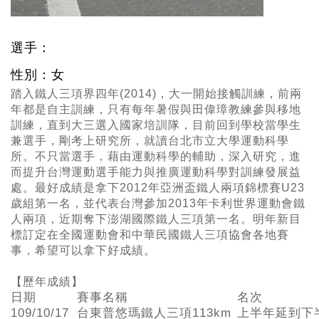
選手：
性別：女
踏入鐵人三項界四年(2014)，大一開始接觸訓練，前兩
年都是自主訓練，只有每年暑假與田偉璋教練參與移地
訓練，直到大三選入國家培訓隊，目前回到學校當學生
兼選手，剛考上研究所，就讀台北市立大學運動科學
所。不只當選手，藉由運動科學的輔助，深入研究，進
而提升台灣運動選手能力與推廣運動科學對訓練發展益
處。最好成績是拿下2012年亞洲盃鐵人兩項錦標賽U23
歲組第一名，並代表台灣參加2013年卡利世界運動會鐵
人兩項，近期奪下澎湖國際鐵人三項第一名。明年新目
標訂定在全國運動會和中華民國鐵人三項協會各地賽
事，希望可以拿下好成績。
【歷年成績】
日期
賽事名稱
名次
109/10/17
台東普悠瑪鐵人三項113km
上半年延到下