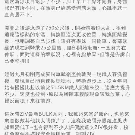
這次游泳項目退步了不少，加上早上十點才開賽，身體
狀況有所不同，在熱身已經感受體感太熱，心跳率就一
直高居不下。
開賽之後游泳游了750公尺後，開始體溫也太高，很難
適應這樣熱的水溫，轉換區這次更改位置，轉換距離變
長，也稍調整自己步伐！還好有學姊一同輪車，臀部緊
繃的現在到騎乘25公里後，腰部開始痠痛~一直努力在
伸展，面對這樣的壞狀況，心裡有點放棄~但還是告訴自
己要堅持!!!
經過九月初剛完成腳踏車武嶺盃挑戰與一場鐵人賽洗禮
後，發現自己能夠速度穩穩地，轉換跑步上，從今年開
始有慢慢比起以前比51.5KM鐵人距離來說，適應力提升
不少、速度也控制~原以為腳踏車腰酸現象讓我放棄，心
裡反而穩下來往前跑。
這次帶ZIV最新BULK系列，我戴起來蠻舒服的，也愈來
愈喜歡戴其他款大眼鏡片了，這樣我戴隱形眼鏡進風沙
頻率變低了~也有得到不少人評價說這支ZIV很好看，粉
紅色整個很搭我安全帽與新車，謝謝ZIV。