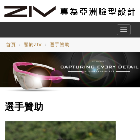
Toggle
naviga
首頁
關於ZIV
選手贊助
選手贊助