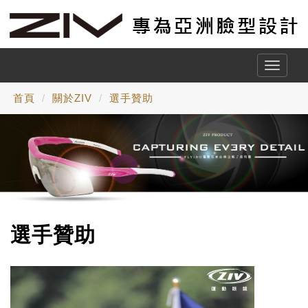
Toggle
naviga
首頁
關於ZIV
選手贊助
選手贊助