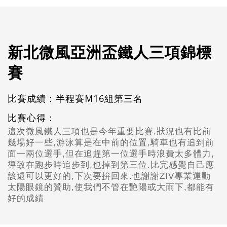
新北微風亞洲盃鐵人三項錦標
賽
比賽成績：半程賽M16組第三名
比賽心得：
這次微風鐵人三項也是今年重要比賽,狀況也有比前
幾場好一些,游泳算是在中前的位置,騎車也有追到前
面一兩位選手,但在追趕第一位選手時浪費太多體力,
導致在跑步時追步到,也掉到第三位.比完感覺自己應
該還可以更好的,下次要拚回來.也謝謝ZIV專業運動
太陽眼鏡的贊助,使我們不管在艷陽或大雨下,都能有
好的成績