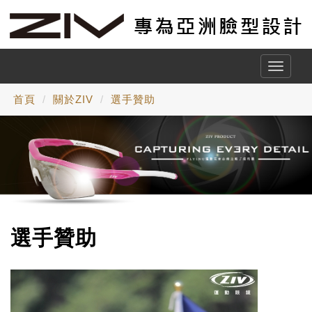
Toggle
naviga
首頁
關於ZIV
選手贊助
選手贊助