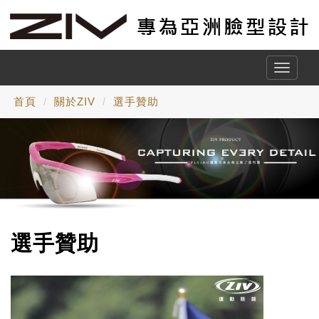
Toggle
naviga
首頁
關於ZIV
選手贊助
選手贊助