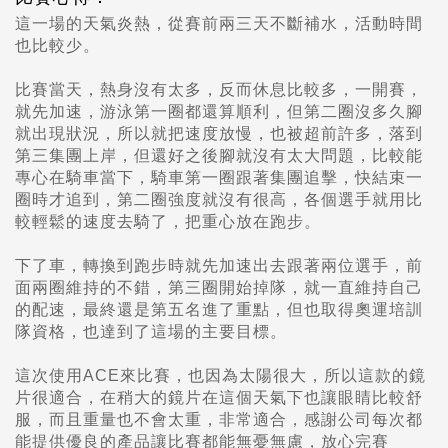
這一場的天氣炎熱，從賽前兩三天不斷補水，活動時間
也比較少。
比賽當天，熱身沒有太多，反而休息比較多，一開賽，
就先加速，游泳第一圈都還算順利，但第二圈沒多久腳
就出現狀況，所以就把速度放慢，也被超前許多，落到
第三集團上岸，但還好之後腳就沒有太大問題，比較能
專心在騎車當下，騎車第一圈跟著集團追擊，快結束一
圈時才追到，第二圈強度就沒有很高，各個選手就用比
較輕鬆的速度去騎了，把重心放在跑步。
下了車，轉換到跑步時就先加速出去跟著兩位選手，前
面兩圈維持的不錯，第三圈開始掉隊，就一直維持自己
的配速，最終還是第五名進了重點，但也取得奧運培訓
隊資格，也達到了這場的主要目標。
這次使用ACE來比賽，也因為太陽很大，所以這款的鏡
片很適合，在稍大的鏡片在這個天氣下也讓眼睛比較舒
服，而且重量也不會太重，非常適合，感謝公司每次都
能提供優良的產品讓比賽都能無憂無慮，放心完賽