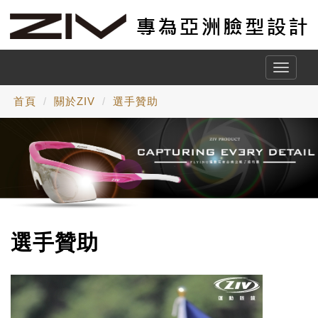
Toggle
naviga
首頁
關於ZIV
選手贊助
選手贊助