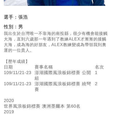
選手：張浩
性別：男
我出生於台灣唯一不靠海的南投縣，很少有機會能接觸
大海，直到六歲那一年遇到了教練ALEX才漸漸的接觸
大海，成為海的好朋友，ALEX教練變成為帶領我到奧
運的一位貴人。
【歷年成績】
日期
賽事名稱
名次
109/11/21-23
澎湖國際風浪板錦標賽 公開
1
組
109/11/21-23
澎湖國際風浪板錦標賽 繞彎
2
賽
2020
世界風浪板錦標賽 澳洲墨爾本 第60
名
2019