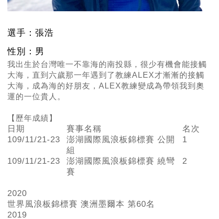
選手：張浩
性別：男
我出生於台灣唯一不靠海的南投縣，很少有機會能接觸
大海，直到六歲那一年遇到了教練ALEX才漸漸的接觸
大海，成為海的好朋友，ALEX教練變成為帶領我到奧
運的一位貴人。
【歷年成績】
日期
賽事名稱
名次
109/11/21-23
澎湖國際風浪板錦標賽 公開
1
組
109/11/21-23
澎湖國際風浪板錦標賽 繞彎
2
賽
2020
世界風浪板錦標賽 澳洲墨爾本 第60
名
2019