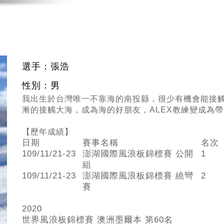
選手：張浩
性別：男
我出生於台灣唯一不靠海的南投縣，很少有機會能接觸
漸的接觸大海，成為海的好朋友，ALEX教練變成為
【歷年成績】
日期
賽事名稱
名次
109/11/21-23
澎湖國際風浪板錦標賽 公開
1
組
109/11/21-23
澎湖國際風浪板錦標賽 繞彎
2
賽
2020
世界風浪板錦標賽 澳洲墨爾本 第60
名