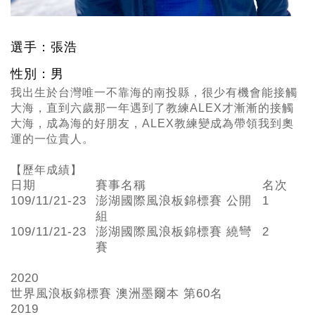
選手：張浩
性別：男
我出生於台灣唯一不靠海的南投縣，很少有機會能接觸
大海，直到六歲那一年遇到了教練ALEX才漸漸的接觸
大海，成為海的好朋友，ALEX教練變成為帶領我到奧
運的一位貴人。
【歷年成績】
日期
賽事名稱
名次
109/11/21-23
澎湖國際風浪板錦標賽 公開
1
組
109/11/21-23
澎湖國際風浪板錦標賽 繞彎
2
賽
2020
世界風浪板錦標賽 澳洲墨爾本 第60
名
2019