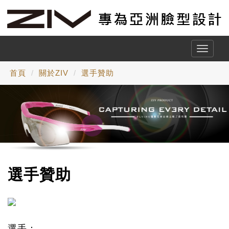
Toggle
naviga
首頁
關於ZIV
選手贊助
選手贊助
選手：