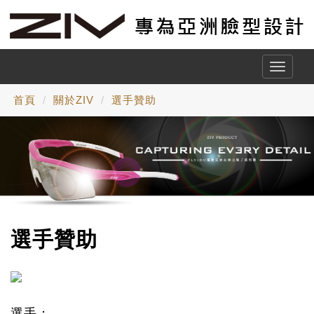
Toggle
naviga
首頁
關於ZIV
選手贊助
選手贊助
選手：